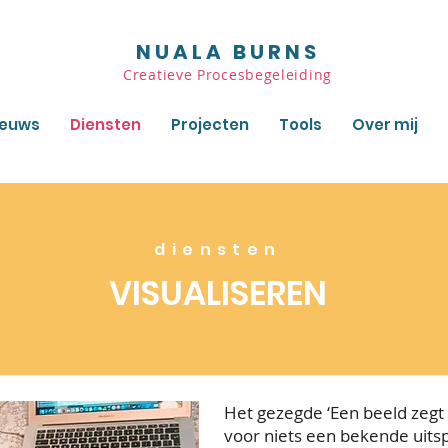
NUALA BURNS
Creatieve Procesbegeleiding
ieuws
Diensten
Projecten
Tools
Over mij
diensten
VISUALISEREN
Het gezegde ‘Een beeld zegt
voor niets een bekende uits