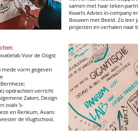
samen met haar teken-partn
Kwarts Advies in-company e
Bouwen met Beeld. Zo leer je
projecten en verhalen naar b
cten:
nnovatielab Voor de Oogst
eur) mede vorm gegeven
de
 Bernheze;
line) opdrachten verricht
Algemene Zaken, Design
 zoals ’s-
heze en Renkum, Avans
meester de
Vlugtschool,