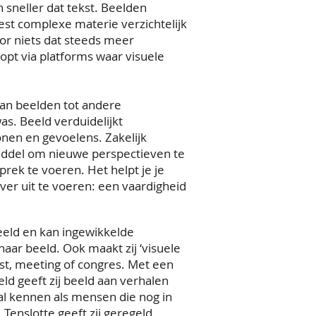
sneller dat tekst. Beelden
t complexe materie verzichtelijk
oor niets dat steeds meer
opt via platforms waar visuele
van beelden tot andere
s. Beeld verduidelijkt
nen en gevoelens. Zakelijk
iddel om nieuwe perspectieven te
rek te voeren. Het helpt je je
ever uit te voeren: een vaardigheid
eeld en kan ingewikkelde
naar beeld. Ook maakt zij ‘visuele
st, meeting of congres. Met een
d geeft zij beeld aan verhalen
l kennen als mensen die nog in
Tenslotte geeft zij geregeld