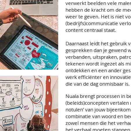
verwerkt beelden vele malen 
hebben de kracht om de mees
weer te geven. Het is niet v
(bedrijfs)communicatie verlo
content centraal staat.
Daarnaast leidt het gebruik 
gesprekken dan je gewend wa
verbanden, uitspraken, patro
tekenen wordt ingezet als m
ontdekken en een ander gesp
werk efficiënter en innovati
die van de dag onmisbaar is.
Nuala brengt processen in b
(beleids)concepten vertalen 
notulen’ van jouw bijeenkom
combinatie van woord en beel
zowel mensen die het verhaa
het verhaal moeten stappen. 