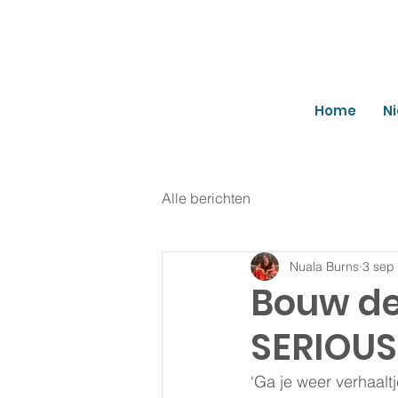
Home
N
Alle berichten
Nuala Burns
3 sep
Bouw de
SERIOUS
‘Ga je weer verhaal