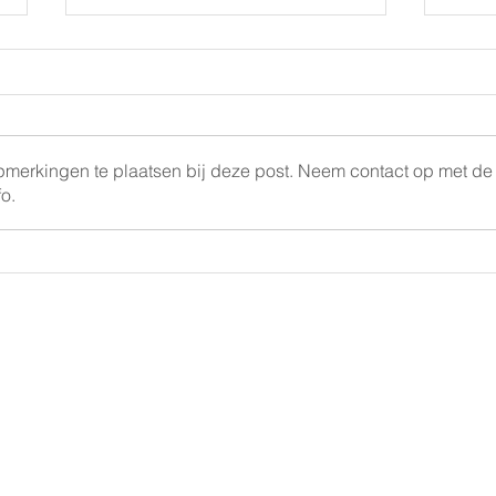
opmerkingen te plaatsen bij deze post. Neem contact op met de
o.
Trainen voor een
Crea
hackathon
dat