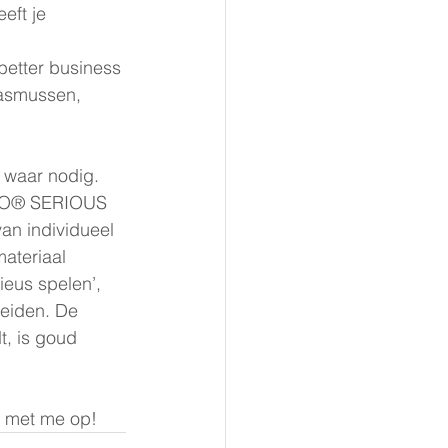
eft je 
better business 
asmussen, 
 waar nodig. 
LEGO® SERIOUS 
an individueel 
ateriaal 
ieus spelen’, 
eiden. De 
, is goud 
 met me op!