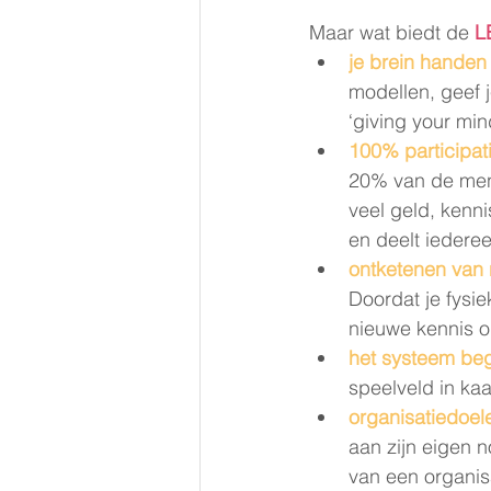
Maar wat biedt de 
L
je brein handen
modellen, geef 
‘giving your min
100% participati
20% van de mens
veel geld, ken
en deelt iederee
ontketenen van 
Doordat je fysi
nieuwe kennis o
het systeem beg
speelveld in kaa
organisatiedoel
aan zijn eigen 
van een organisa