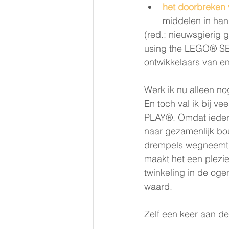
het doorbreken 
middelen in han
(red.: nieuwsgierig 
using the LEGO® SE
ontwikkelaars van 
Werk ik nu alleen n
En toch val ik bij v
PLAY®. Omdat iedere
naar gezamenlijk bo
drempels wegneemt. E
maakt het een plezi
twinkeling in de og
waard.
Zelf een keer aan 