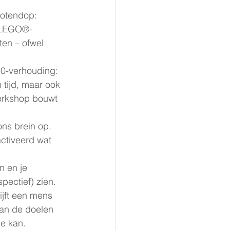
notendop:
D-LEGO®-
ten – ofwel 
80-verhouding: 
tijd, maar ook 
orkshop bouwt 
ons brein op. 
ctiveerd wat 
n en je 
pectief) zien.
ijft een mens 
an de doelen 
je kan.