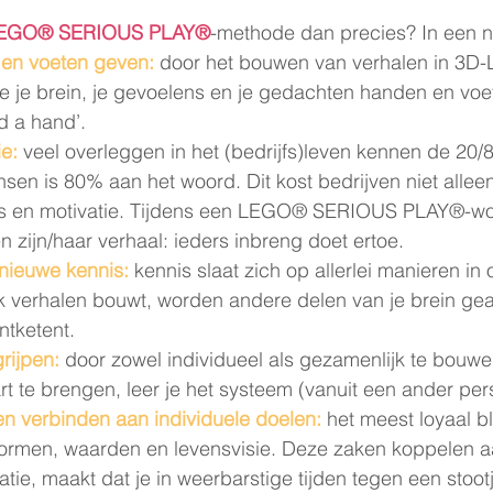
EGO® SERIOUS PLAY®
-methode dan precies? In een 
 en voeten geven:
 door het bouwen van verhalen in 3
je je brein, je gevoelens en je gedachten handen en voe
d a hand’.
e:
veel overleggen in het (bedrijfs)leven kennen de 20/
en is 80% aan het woord. Dit kost bedrijven niet alleen 
nis en motivatie. Tijdens een LEGO® SERIOUS PLAY®-w
n zijn/haar verhaal: ieders inbreng doet ertoe.
nieuwe kennis:
kennis slaat zich op allerlei manieren in 
ek verhalen bouwt, worden andere delen van je brein gea
ntketent.
rijpen:
 door zowel individueel als gezamenlijk te bouwe
rt te brengen, leer je het systeem (vanuit een ander pers
en verbinden aan individuele doelen:
het meest loyaal bl
normen, waarden en levensvisie. Deze zaken koppelen a
tie, maakt dat je in weerbarstige tijden tegen een stoot