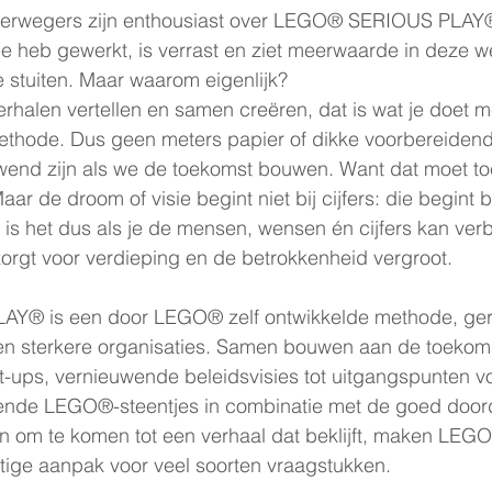
terwegers zijn enthousiast over LEGO® SERIOUS PLAY®
ee heb gewerkt, is verrast en ziet meerwaarde in deze w
te stuiten. Maar waarom eigenlijk?
rhalen vertellen en samen creëren, dat is wat je doet
hode. Dus geen meters papier of dikke voorbereidende
end zijn als we de toekomst bouwen. Want dat moet toc
Maar de droom of visie begint niet bij cijfers: die begint 
is het dus als je de mensen, wensen én cijfers kan ver
 zorgt voor verdieping en de betrokkenheid vergroot.
® is een door LEGO® zelf ontwikkelde methode, geri
n sterkere organisaties. Samen bouwen aan de toekoms
rt-ups, vernieuwende beleidsvisies tot uitgangspunten v
nde LEGO®-steentjes in combinatie met de goed door
 om te komen tot een verhaal dat beklijft, maken LE
tige aanpak voor veel soorten vraagstukken.