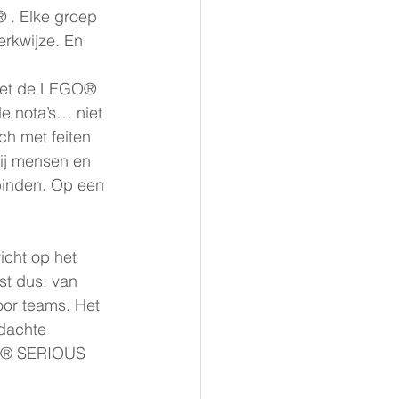
 . Elke groep 
erkwijze. En 
 met de LEGO® 
 nota’s… niet 
h met feiten 
bij mensen en 
binden. Op een 
cht op het 
t dus: van 
oor teams. Het 
dachte 
GO® SERIOUS 