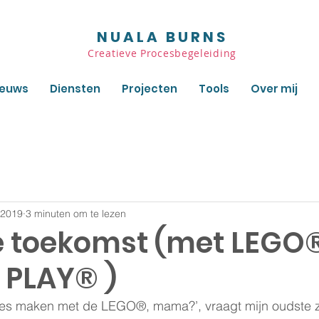
NUALA BURNS
Creatieve Procesbegeleiding
ieuws
Diensten
Projecten
Tools
Over mij
 2019
3 minuten om te lezen
 toekomst (met LEGO
 PLAY® )
tjes maken met de LEGO®, mama?’, vraagt mijn oudste zo